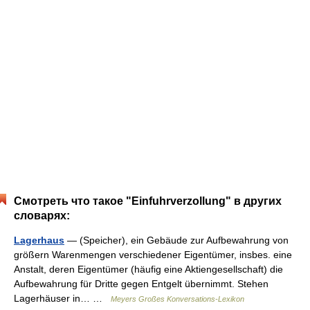
Смотреть что такое "Einfuhrverzollung" в других
словарях:
Lagerhaus
— (Speicher), ein Gebäude zur Aufbewahrung von
größern Warenmengen verschiedener Eigentümer, insbes. eine
Anstalt, deren Eigentümer (häufig eine Aktiengesellschaft) die
Aufbewahrung für Dritte gegen Entgelt übernimmt. Stehen
Lagerhäuser in… …
Meyers Großes Konversations-Lexikon